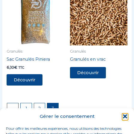
Granulés
Granulés
Sac Granulés Piniera
Granulés en vrac
6,10
€
TTC
Découvrir
Découvrir
←
1
2
3
Gérer le consentement
Pour offrir les meilleures expériences, nous utilisons des technologies
telles que les cookies pour stocker et/ou accéder aux informations des